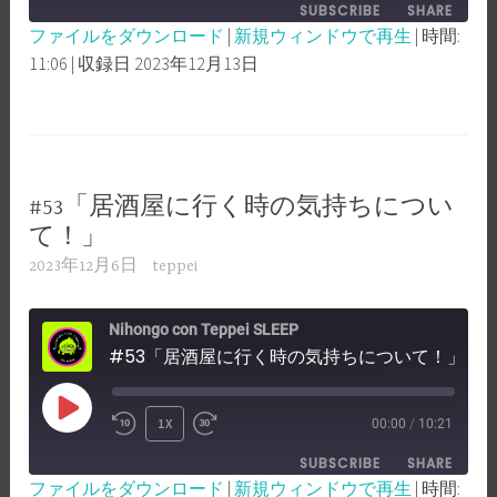
EPISODE
SUBSCRIBE
SHARE
10
FORWARD
ファイルをダウンロード
|
新規ウィンドウで再生
|
時間:
SECONDS
30
11:06
|
収録日 2023年12月13日
SHARE
RSS FEED
SECONDS
LINK
EMBED
#53「居酒屋に行く時の気持ちについ
て！」
2023年12月6日
teppei
Nihongo con Teppei SLEEP
#53「居酒屋に行く時の気持ちについて！」
PLAY
1X
00:00
/
10:21
REWIND
FAST
EPISODE
SUBSCRIBE
SHARE
10
FORWARD
ファイルをダウンロード
|
新規ウィンドウで再生
|
時間: