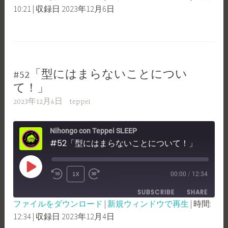
SECONDS
30
10:21
|
収録日 2023年12月6日
SHARE
RSS FEED
SECONDS
LINK
EMBED
#52「型にはまらないことについ
て！」
2023年12月4日
teppei
Nihongo con Teppei SLEEP
#52「型にはまらないことについて！」
PLAY
1X
00:00
/
12:34
REWIND
FAST
EPISODE
SUBSCRIBE
SHARE
10
FORWARD
ファイルをダウンロード
|
新規ウィンドウで再生
|
時間:
SECONDS
30
12:34
|
収録日 2023年12月4日
SHARE
RSS FEED
SECONDS