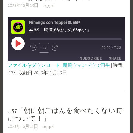
2023年12月23日
teppei
Nihongo con Teppei SLEEP
#58「時間が経つのが早い」
PLAY
1X
00:00
/
7:23
REWIND
FAST
EPISODE
SUBSCRIBE
SHARE
10
FORWARD
ファイルをダウンロード
|
新規ウィンドウで再生
|
時間:
SECONDS
30
7:23
|
収録日 2023年12月23日
SHARE
RSS FEED
SECONDS
LINK
EMBED
#57「朝に朝ごはんを食べたくない時
について！」
2023年12月21日
teppei