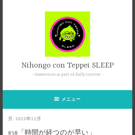
コ
ン
テ
ン
ツ
へ
ス
キ
ッ
Nihongo con Teppei SLEEP
プ
Immersion as part of daily routine
メニュー
月:
2023年12月
#58「時間が経つのが早い」