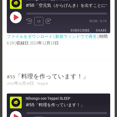
#56「空元気（からげんき）を出すことについて！」
PLAY
1X
00:00
/
6:19
REWIND
FAST
EPISODE
SUBSCRIBE
SHARE
10
FORWARD
ファイルをダウンロード
|
新規ウィンドウで再生
|
時間:
SECONDS
30
6:19
|
収録日 2023年12月19日
SHARE
RSS FEED
SECONDS
LINK
EMBED
#55「料理を作っています！」
2023年12月18日
teppei
Nihongo con Teppei SLEEP
#55「料理を作っています！」