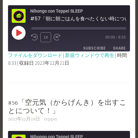
Nihongo con Teppei SLEEP
#57「朝に朝ごはんを食べたくない時について！」
PLAY
1X
00:00
/
8:33
REWIND
FAST
EPISODE
SUBSCRIBE
SHARE
10
FORWARD
ファイルをダウンロード
|
新規ウィンドウで再生
|
時間:
SECONDS
30
8:33
|
収録日 2023年12月21日
SHARE
RSS FEED
SECONDS
LINK
EMBED
#56「空元気（からげんき）を出すこ
とについて！」
2023年12月19日
teppei
Nihongo con Teppei SLEEP