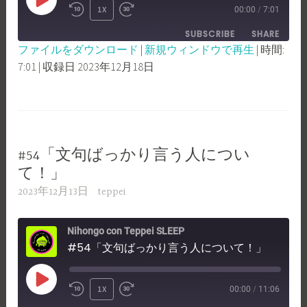
PLAY
1X
00:00
/
7:01
REWIND
FAST
EPISODE
SUBSCRIBE
SHARE
10
FORWARD
ファイルをダウンロード
|
新規ウィンドウで再生
|
時間:
SECONDS
30
7:01
|
収録日 2023年12月18日
SHARE
RSS FEED
SECONDS
LINK
EMBED
#54「文句ばっかり言う人につい
て！」
2023年12月13日
teppei
Nihongo con Teppei SLEEP
#54「文句ばっかり言う人について！」
PLAY
1X
00:00
/
11:06
REWIND
FAST